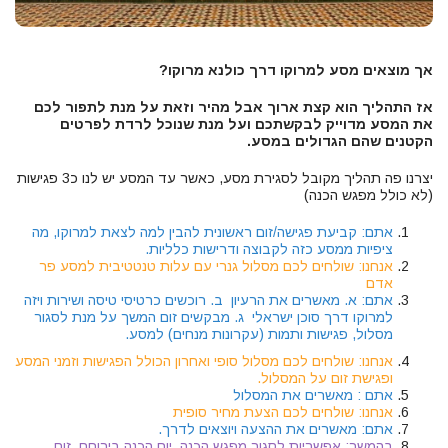
אך מוצאים מסע למרוקו דרך כולנא מרוקו?
אז התהליך הוא קצת ארוך אבל מהיר וזאת על מנת לתפור לכם
את המסע מדוייק לבקשתכם ועל מנת שנוכל לרדת לפרטים
הקטנים שהם הגדולים במסע.
יצרנו פה תהליך מקובל לסגירת מסע, כאשר עד המסע יש לנו כ3 פגישות
(לא כולל מפגש הכנה)
אתם: קביעת פגישה/זום ראשונית להבין למה לצאת למרוקו, מה
ציפיות ממסע כזה לקבוצה ודרישות כלליות.
אנחנו: שולחים לכם מסלול גנרי עם עלות טנטטיבית למסע פר
אדם
אתם: א. מאשרים את הרעיון ב. רוכשים כרטיסי טיסה ושירות ויזה
למרוקו דרך סוכן ישראלי ג. מבקשים זום המשך על מנת לסגור
מסלול, פגישות ותמות (עקרונות מנחים) למסע.
אנחנו: שולחים לכם מסלול סופי ואחרון הכולל הפגישות וזמני המסע
ופגישת זום על המסלול.
אתם : מאשרים את המסלול
אנחנו: שולחים לכם הצעת מחיר סופית
אתם: מאשרים את ההצעה ויוצאים לדרך.
בהמשך: אפשריות לסגור מפגש הכנה, יום הכנה בירוחם, זום